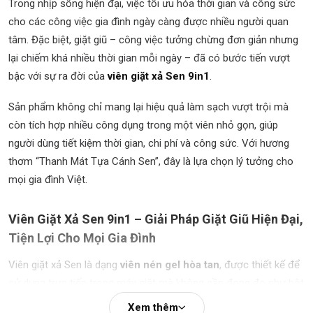
Trong nhịp sống hiện đại, việc tối ưu hóa thời gian và công sức
cho các công việc gia đình ngày càng được nhiều người quan
tâm. Đặc biệt, giặt giũ – công việc tưởng chừng đơn giản nhưng
lại chiếm khá nhiều thời gian mỗi ngày – đã có bước tiến vượt
bậc với sự ra đời của
viên giặt xả Sen 9in1
.
Sản phẩm không chỉ mang lại hiệu quả làm sạch vượt trội mà
còn tích hợp nhiều công dụng trong một viên nhỏ gọn, giúp
người dùng tiết kiệm thời gian, chi phí và công sức. Với hương
thơm “Thanh Mát Tựa Cánh Sen”, đây là lựa chọn lý tưởng cho
mọi gia đình Việt.
Viên Giặt Xả Sen 9in1 – Giải Pháp Giặt Giũ Hiện Đại,
Tiện Lợi Cho Mọi Gia Đình
Viên giặt xả Sen là dạng
viên nén gel hòa tan
, được thiết kế để
sử dụng trực tiếp trong máy giặt mà không cần đong đo như bột
giặt hoặc nước giặt truyền thống.
Xem thêm