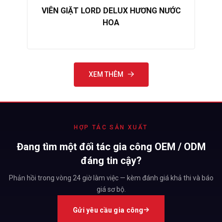
Công nghệ enzyme giúp đánh bay các vết bẩn cứng đầu như
Được xếp
VIÊN GIẶT LORD DELUX HƯƠNG NƯỚC
hạng
5.00
dầu mỡ, mồ hôi, bùn đất.
HOA
trên 5
2. Khử mùi hiệu quả
Loại bỏ mùi hôi khó chịu trên quần áo, đặc biệt là đồ thể thao,
XEM THÊM
đồ trẻ em.
3. Lưu hương lâu
Hương sen dịu nhẹ, thanh mát giúp quần áo thơm lâu suốt cả
HỢP TÁC SẢN XUẤT
ngày.
Đang tìm một đối tác gia công OEM / ODM
đáng tin cậy?
4. Làm mềm vải
Phản hồi trong vòng 24 giờ làm việc — kèm đánh giá khả thi và báo
Không cần dùng thêm nước xả vải, quần áo vẫn mềm mại tự
giá sơ bộ.
nhiên.
Gửi yêu cầu gia công