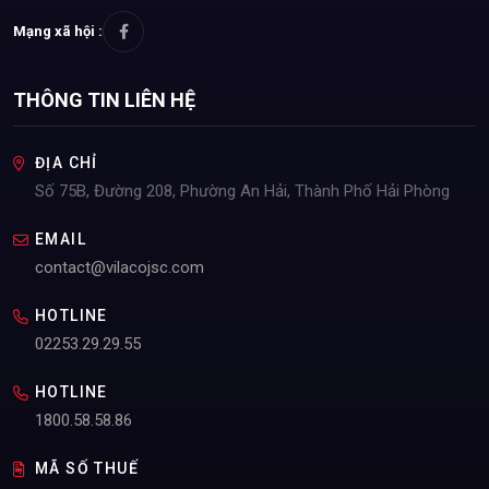
Dùng được cho cả máy giặt cửa trên và cửa trước.
Mạng xã hội :
THÔNG TIN LIÊN HỆ
ĐỊA CHỈ
Số 75B, Đường 208, Phường An Hải, Thành Phố Hải Phòng
EMAIL
contact@vilacojsc.com
HOTLINE
02253.29.29.55
HOTLINE
1800.58.58.86
Viên Giặt Xả Sen 9in1 – Giải Pháp Giặt Giũ Hiện Đại, Tiện Lợi
MÃ SỐ THUẾ
Cho Mọi Gia Đình